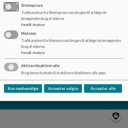
o
SiteImprove
l
Trafikanalyse fra Siteimprove som bruges til at følge de
d
besøgendes brug af siderne
e
Formål
:
Analyse
Samuelsgaarden
t
Rådmandsgade 31, 2200 København N
Matomo
Trafikanalyse fra Matomo som bruges til at følge de besøgendes
samuelsgaarden@kk.dk
brug af siderne.
+45 33663171
Formål
:
Analyse
EAN NR.
5798009389213
Tilgængelighedserklæring
Aktiver/deaktivér alle
Sitemap
Brug denne kontakt til at aktivere/deaktivere alle apps.
Cookie politik
Kun nødvendige
Accepter valgte
Accepter alle