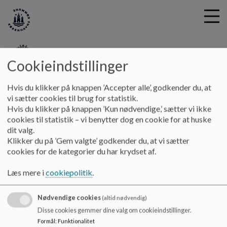
Cookieindstillinger
G
Samuelsgaarden
Hvis du klikker på knappen ’Accepter alle’, godkender du, at
å
Forældresamarbejde
Forældresamarbejdet i Børnehaven
vi sætter cookies til brug for statistik.
t
Hvis du klikker på knappen ’Kun nødvendige,’ sætter vi ikke
i
cookies til statistik – vi benytter dog en cookie for at huske
Forældresamarbejdet i Børnehaven
l
dit valg.
h
Klikker du på ’Gem valgte’ godkender du, at vi sætter
o
cookies for de kategorier du har krydset af.
v
Vi byder enhver form for inputs fra forældre velkomment, og
e
vi har en aktiv forældrebestyrelse, som vi har stor glæde af.
Læs mere i
cookiepolitik
.
d
Vores mangfoldige børne- og forældregruppe nyder godt af
i
et samarbejde, hvor vi som institution bakker op om
Nødvendige cookies
n
(altid nødvendig)
muligheden for at mødes i en spændende hverdag, hvor vi er
d
Disse cookies gemmer dine valg om cookieindstillinger.
nysgerrige på hinandens kultur og dagligdag.
h
Formål
:
Funktionalitet