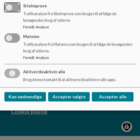
o
Samuelsgaardens velkomstfolder.pdf
SiteImprove
l
Trafikanalyse fra Siteimprove som bruges til at følge de
d
besøgendes brug af siderne
e
Formål
:
Analyse
t
Matomo
Samuelsgaarden
Trafikanalyse fra Matomo som bruges til at følge de besøgendes
brug af siderne.
Rådmandsgade 31, 2200 København N
Formål
:
Analyse
samuelsgaarden@kk.dk
+45 33663171
Aktiver/deaktivér alle
EAN NR.
5798009389213
Brug denne kontakt til at aktivere/deaktivere alle apps.
Tilgængelighedserklæring
Sitemap
Kun nødvendige
Accepter valgte
Accepter alle
Cookie politik