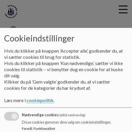
Cookieindstillinger
G
Samuelsgaarden
Hvis du klikker på knappen ’Accepter alle’, godkender du, at
å
Om os
Velkomstfolder
vi sætter cookies til brug for statistik.
t
Hvis du klikker på knappen ’Kun nødvendige,’ sætter vi ikke
i
cookies til statistik – vi benytter dog en cookie for at huske
Velkomstfolder
l
dit valg.
h
Klikker du på ’Gem valgte’ godkender du, at vi sætter
o
cookies for de kategorier du har krydset af.
v
Vi har i 2020 udarbejdet en velkomstfolder til nye eller
e
interesserede forældre, der ønsker at vide mere om vores
Læs mere i
cookiepolitik
.
d
kerneværdier, opstart af børn og rutiner.
i
Denne kan læses herunder:
Nødvendige cookies
n
(altid nødvendig)
d
Disse cookies gemmer dine valg om cookieindstillinger.
Dokumenter
h
Formål
:
Funktionalitet